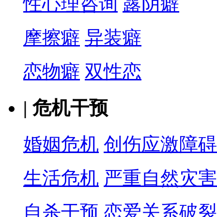
性心理咨询
露阴癖
摩擦癖
异装癖
恋物癖
双性恋
|
危机干预
婚姻危机
创伤应激障碍
生活危机
严重自然灾害
自杀干预
恋爱关系破裂