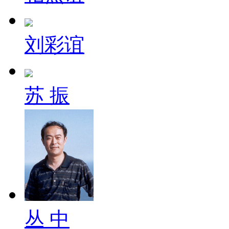
刘彩谊
苏 振
丛 中