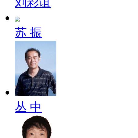
刘彩谊
苏 振
丛 中