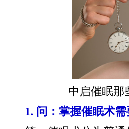
中启催眠那
1. 问：掌握催眠术