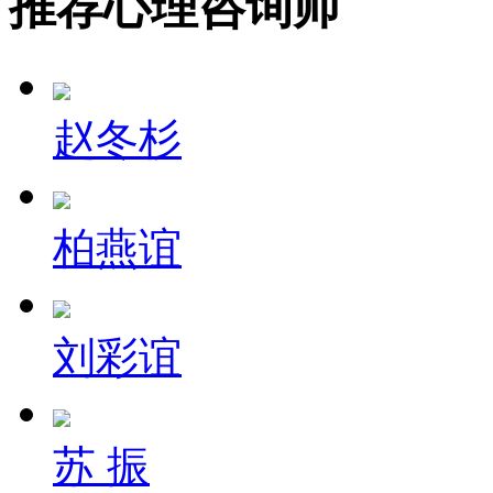
推荐心理咨询师
赵冬杉
柏燕谊
刘彩谊
苏 振